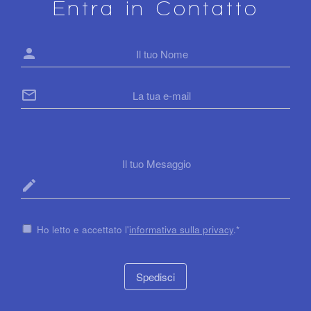
Entra in Contatto
person
mail_outline
mode_edit
Ho letto e accettato l'
informativa sulla privacy
.*