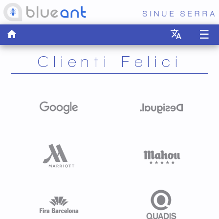
☰
home
translate
Clienti Felici