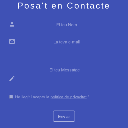
Posa't en Contacte
person
mail_outline
mode_edit
He llegit i acepto la
política de privacitat
.*